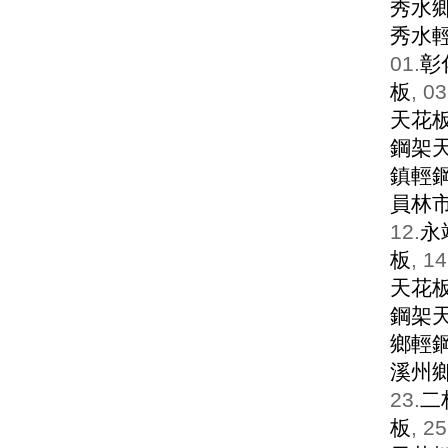
秀水
秀水
01.
彰
板
, 03
天花
鋼架
鎮輕
員林
12.
永
板
, 14
天花
鋼架
鄉輕
溪州
23.
二
板
, 25