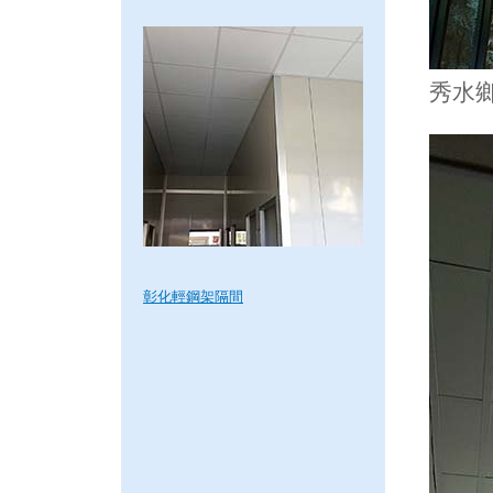
秀水
彰化輕鋼架隔間