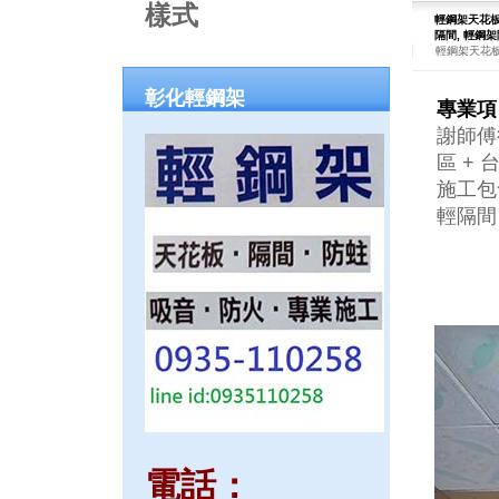
樣式
輕鋼架天花板
隔間
, 輕鋼
輕鋼架天花
彰化輕鋼架
專業項
謝師傅
區 +
施工包
輕隔間
電話：